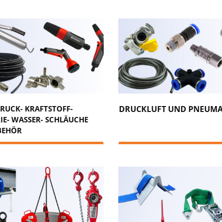
RUCK- KRAFTSTOFF-
DRUCKLUFT UND PNEUMA
IE- WASSER- SCHLÄUCHE
BEHÖR