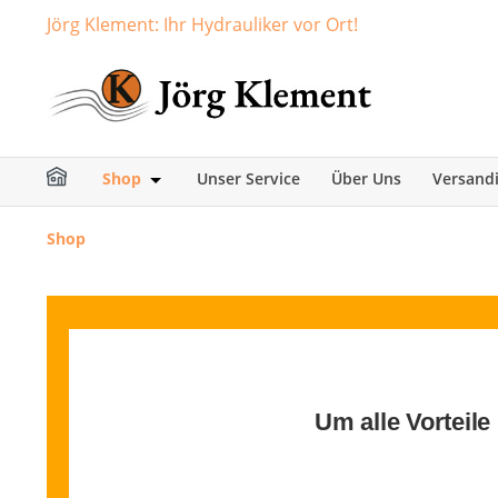
Jörg Klement: Ihr Hydrauliker vor Ort!
springen
Zur Hauptnavigation springen
Shop
Unser Service
Über Uns
Versand
Öffne oder Schließe das Dropdown der Ka
Shop
Um alle Vorteile