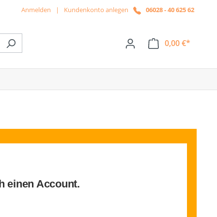
Anmelden
|
Kundenkonto anlegen
06028 - 40 625 62
0,00 €*
ße das Dropdown der Kategorie News
ch einen Account.