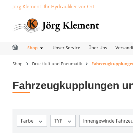
Jörg Klement: Ihr Hydrauliker vor Ort!
springen
Zur Hauptnavigation springen
Shop
Unser Service
Über Uns
Versand
Öffne oder Schließe das Dropdown der Ka
Shop
Druckluft und Pneumatik
Fahrzeugkupplungen
Fahrzeugkupplungen un
Farbe
TYP
Innengewinde Fahrze