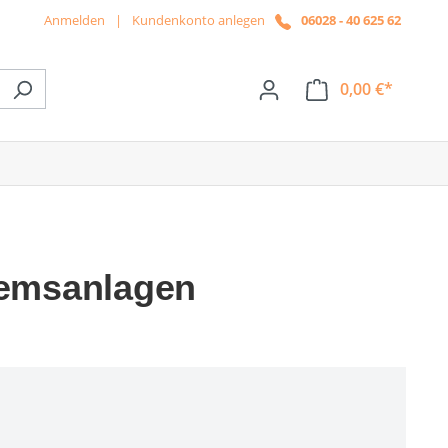
Anmelden
|
Kundenkonto anlegen
06028 - 40 625 62
0,00 €*
ße das Dropdown der Kategorie News
remsanlagen