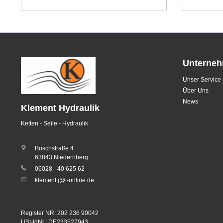
Unterne
Unser Service
Über Uns
News
Klement Hydraulik
Ketten - Seile - Hydraulik
Boschstraße 4
63843 Niedernberg
06028 - 40 625 62
klement.j@t-online.de
Register NR: 202 236 90042
USt-IdNr.: DE233527943