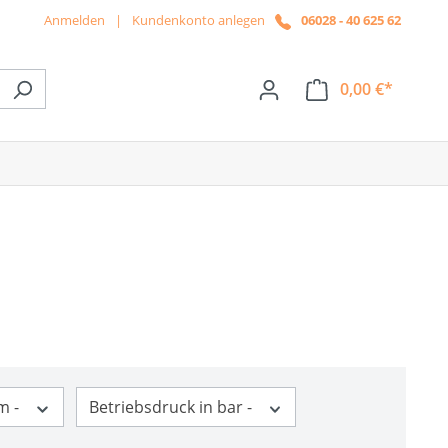
Anmelden
|
Kundenkonto anlegen
06028 - 40 625 62
0,00 €*
ße das Dropdown der Kategorie News
m -
Betriebsdruck in bar -