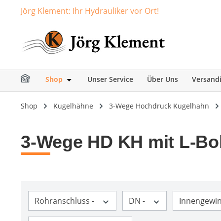
Jörg Klement: Ihr Hydrauliker vor Ort!
springen
Zur Hauptnavigation springen
Shop
Unser Service
Über Uns
Versand
Öffne oder Schließe das Dropdown der Ka
Shop
Kugelhähne
3-Wege Hochdruck Kugelhahn
3-Wege HD KH mit L-Bo
Rohranschluss -
DN -
Innengewi