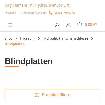
Jörg Klement: Ihr Hydrauliker vor Ort!
alt springen
Anmelden
|
Kundenkonto anlegen
06028 - 40 625 62
0,00 €*
Shop
Hydraulik
Hydraulik-Flanschanschlüsse
Blindplatten
Blindplatten
Produkte filtern