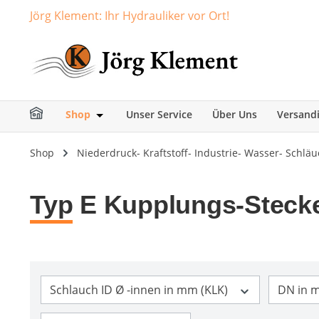
Jörg Klement: Ihr Hydrauliker vor Ort!
springen
Zur Hauptnavigation springen
Shop
Unser Service
Über Uns
Versand
Öffne oder Schließe das Dropdown der Ka
Shop
Niederdruck- Kraftstoff- Industrie- Wasser- Schl
Typ E Kupplungs-Stecke
Schlauch ID Ø -innen in mm (KLK)
DN in m