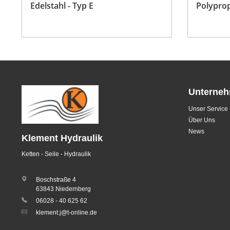
Edelstahl - Typ E
Polyprop
Unterne
Unser Service
Über Uns
News
Klement Hydraulik
Ketten - Seile - Hydraulik
Boschstraße 4
63843 Niedernberg
06028 - 40 625 62
klement.j@t-online.de