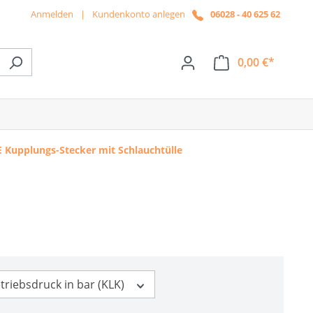
Anmelden
|
Kundenkonto anlegen
06028 - 40 625 62
0,00 €*
ße das Dropdown der Kategorie News
E Kupplungs-Stecker mit Schlauchtülle
triebsdruck in bar (KLK)