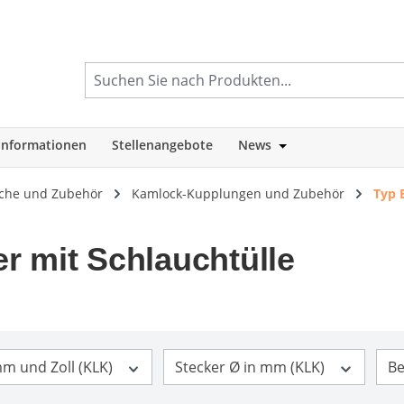
informationen
Stellenangebote
News
tegorie Shop
Öffne oder Schlie
äuche und Zubehör
Kamlock-Kupplungen und Zubehör
Typ 
r mit Schlauchtülle
m und Zoll (KLK)
Stecker Ø in mm (KLK)
Be