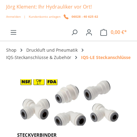
Jörg Klement: Ihr Hydrauliker vor Ort!
alt springen
Anmelden
|
Kundenkonto anlegen
06028 - 40 625 62
0,00 €*
Shop
Druckluft und Pneumatik
IQS-Steckanschlüsse & Zubehör
IQS-LE Steckanschlüsse
STECKVERBINDER