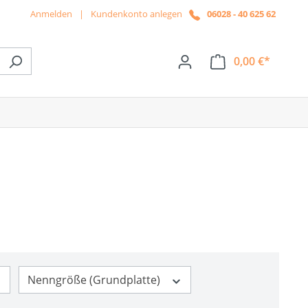
Anmelden
|
Kundenkonto anlegen
06028 - 40 625 62
0,00 €*
ße das Dropdown der Kategorie News
Nenngröße (Grundplatte)