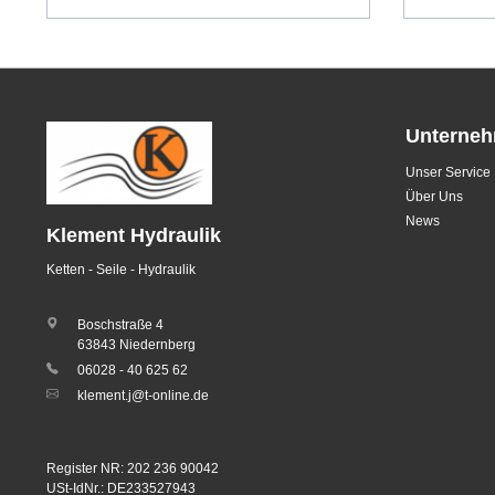
Unterne
Unser Service
Über Uns
News
Klement Hydraulik
Ketten - Seile - Hydraulik
Boschstraße 4
63843 Niedernberg
06028 - 40 625 62
klement.j@t-online.de
Register NR: 202 236 90042
USt-IdNr.: DE233527943