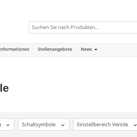
informationen
Stellenangebote
News
tegorie Shop
Öffne oder Schlie
le
)
Schaltsymbole
Einstellbereich Ventile