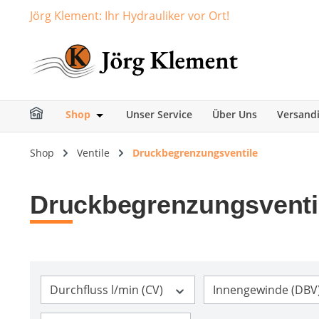
Jörg Klement: Ihr Hydrauliker vor Ort!
springen
Zur Hauptnavigation springen
Shop
Unser Service
Über Uns
Versand
Öffne oder Schließe das Dropdown der Ka
Shop
Ventile
Druckbegrenzungsventile
Druckbegrenzungsventi
Durchfluss l/min (CV)
Innengewinde (DBV