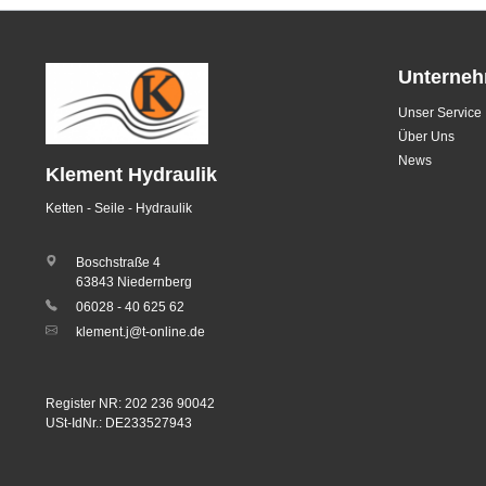
Unterne
Unser Service
Über Uns
News
Klement Hydraulik
Ketten - Seile - Hydraulik
Boschstraße 4
63843 Niedernberg
06028 - 40 625 62
klement.j@t-online.de
Register NR: 202 236 90042
USt-IdNr.: DE233527943