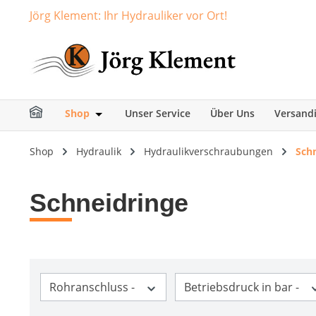
Jörg Klement: Ihr Hydrauliker vor Ort!
springen
Zur Hauptnavigation springen
Shop
Unser Service
Über Uns
Versand
Öffne oder Schließe das Dropdown der Ka
Shop
Hydraulik
Hydraulikverschraubungen
Sch
Schneidringe
Rohranschluss -
Betriebsdruck in bar -