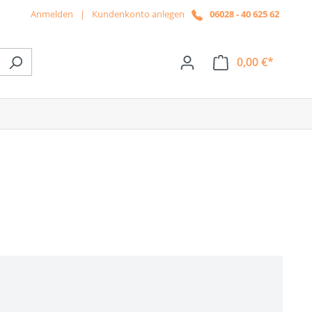
Anmelden
|
Kundenkonto anlegen
06028 - 40 625 62
0,00 €*
ße das Dropdown der Kategorie News