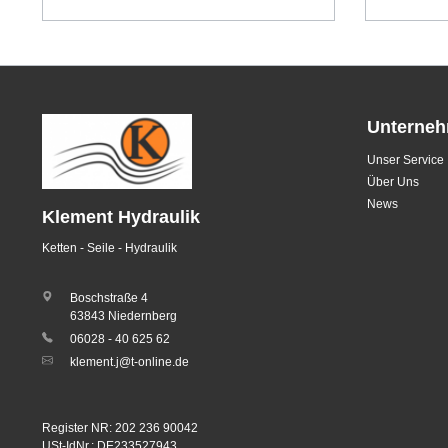
Unterne
Unser Service
Über Uns
News
Klement Hydraulik
Ketten - Seile - Hydraulik
Boschstraße 4
63843 Niedernberg
06028 - 40 625 62
klement.j@t-online.de
Register NR: 202 236 90042
USt-IdNr.: DE233527943