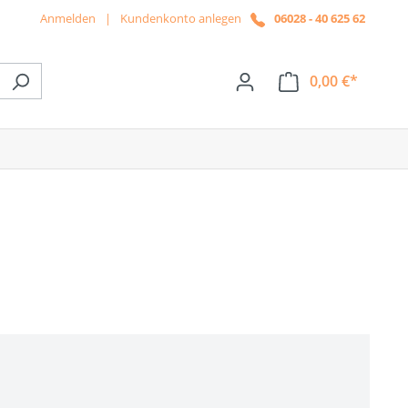
Anmelden
|
Kundenkonto anlegen
06028 - 40 625 62
0,00 €*
ße das Dropdown der Kategorie News