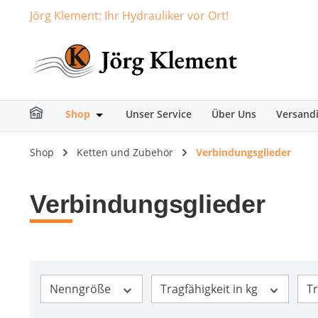
Jörg Klement: Ihr Hydrauliker vor Ort!
springen
Zur Hauptnavigation springen
Shop
Unser Service
Über Uns
Versand
Öffne oder Schließe das Dropdown der Ka
Shop
Ketten und Zubehör
Verbindungsglieder
Verbindungsglieder
Nenngröße
Tragfähigkeit in kg
Tr