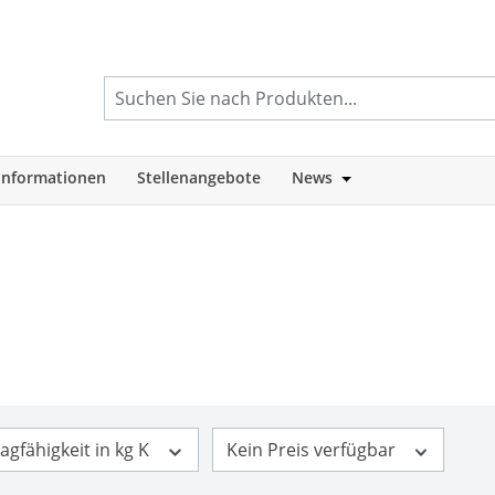
informationen
Stellenangebote
News
tegorie Shop
Öffne oder Schlie
agfähigkeit in kg K
Kein Preis verfügbar